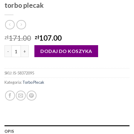
torbo plecak
171.00
107.00
zł
zł
ilość torbo plecak
DODAJ DO KOSZYKA
SKU:
IS-58372095
Kategoria:
Torbo Plecak
OPIS