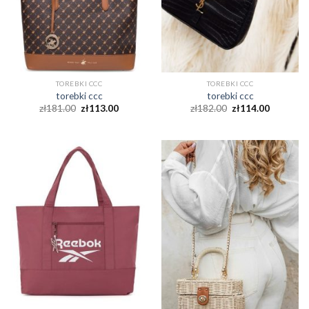
TOREBKI CCC
TOREBKI CCC
torebki ccc
torebki ccc
zł
181.00
zł
113.00
zł
182.00
zł
114.00