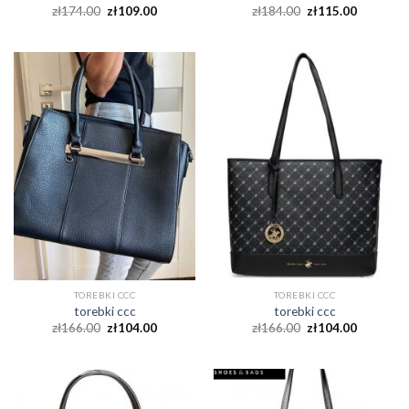
zł
174.00
zł
109.00
zł
184.00
zł
115.00
TOREBKI CCC
TOREBKI CCC
torebki ccc
torebki ccc
zł
166.00
zł
104.00
zł
166.00
zł
104.00