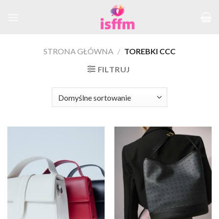
Skip
to
content
STRONA GŁÓWNA
/
TOREBKI CCC
FILTRUJ