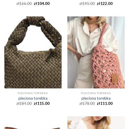
zł
166.00
zł
104.00
zł
195.00
zł
122.00
PLECIONA TOREBKA
PLECIONA TOREBKA
pleciona torebka
pleciona torebka
zł
184.00
zł
115.00
zł
178.00
zł
111.00