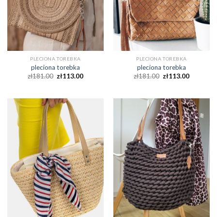
PLECIONA TOREBKA
PLECIONA TOREBKA
pleciona torebka
pleciona torebka
zł
181.00
zł
113.00
zł
181.00
zł
113.00