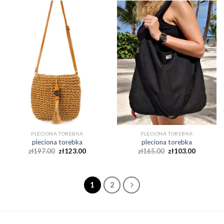
PLECIONA TOREBKA
PLECIONA TOREBKA
pleciona torebka
pleciona torebka
zł
197.00
zł
123.00
zł
165.00
zł
103.00
1
2