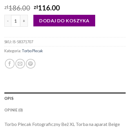
186.00
116.00
zł
zł
ilość torbo plecak
DODAJ DO KOSZYKA
SKU:
IS-58371707
Kategoria:
Torbo Plecak
OPIS
OPINIE (0)
Torbo Plecak Fotograficzny Beż XL Torba na aparat Beige