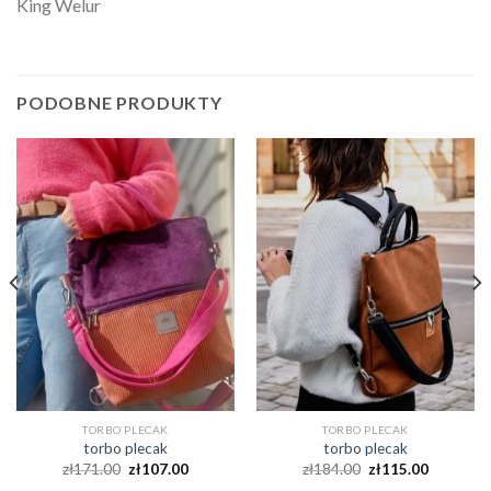
King Welur
PODOBNE PRODUKTY
TORBO PLECAK
TORBO PLECAK
torbo plecak
torbo plecak
zł
171.00
zł
107.00
zł
184.00
zł
115.00