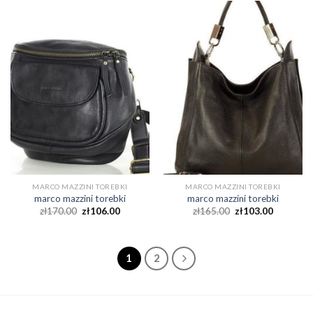
MARCO MAZZINI TOREBKI
MARCO MAZZINI TOREBKI
marco mazzini torebki
marco mazzini torebki
zł
170.00
zł
106.00
zł
165.00
zł
103.00
1
2