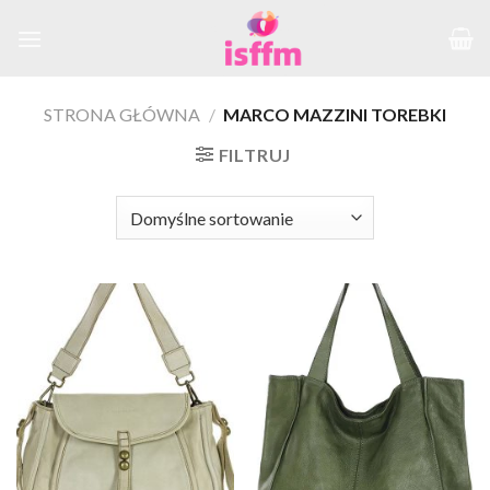
Skip
to
content
STRONA GŁÓWNA
/
MARCO MAZZINI TOREBKI
FILTRUJ