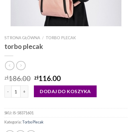
STRONA GŁÓWNA
/
TORBO PLECAK
torbo plecak
186.00
116.00
zł
zł
ilość torbo plecak
DODAJ DO KOSZYKA
SKU:
IS-58371601
Kategoria:
Torbo Plecak