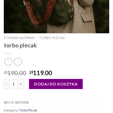
STRONA GŁÓWNA
/
TORBO PLECAK
torbo plecak
190.00
119.00
zł
zł
ilość torbo plecak
DODAJ DO KOSZYKA
SKU:
IS-58372040
Kategoria:
Torbo Plecak