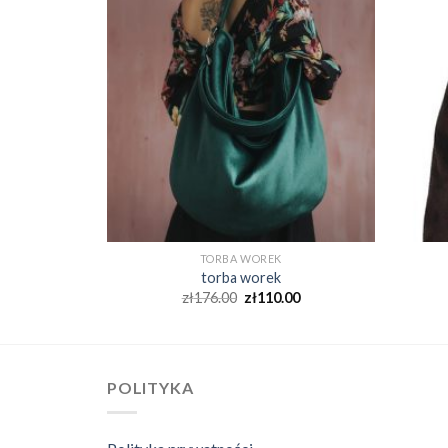
TORBA WOREK
torba worek
00
zł
176.00
zł
110.00
POLITYKA