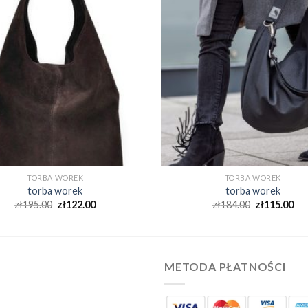
TORBA WOREK
TORBA WOREK
torba worek
torba worek
zł
195.00
zł
122.00
zł
184.00
zł
115.00
METODA PŁATNOŚCI