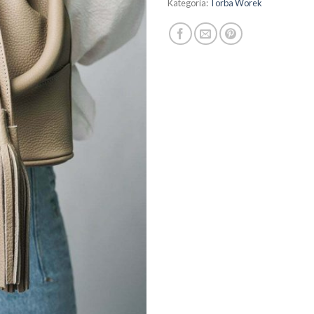
Kategoria:
Torba Worek