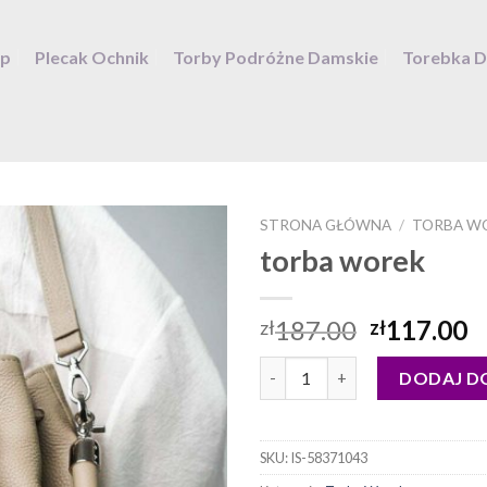
ep
Plecak Ochnik
Torby Podróżne Damskie
Torebka 
STRONA GŁÓWNA
/
TORBA W
torba worek
187.00
117.00
zł
zł
ilość torba worek
DODAJ D
SKU:
IS-58371043