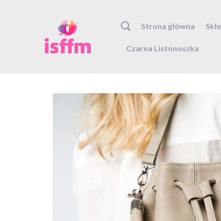
Skip
to
Strona główna
Skl
content
Czarna Listonoszka