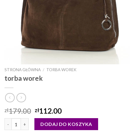
STRONA GŁÓWNA
/
TORBA WOREK
torba worek
179.00
112.00
zł
zł
ilość torba worek
DODAJ DO KOSZYKA