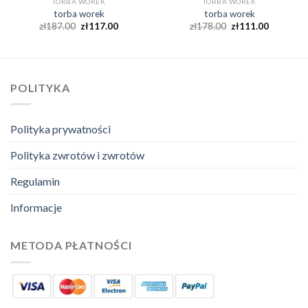
TORBA WOREK
TORBA WOREK
torba worek
torba worek
zł
187.00
zł
117.00
zł
178.00
zł
111.00
POLITYKA
Polityka prywatności
Polityka zwrotów i zwrotów
Regulamin
Informacje
METODA PŁATNOŚCI