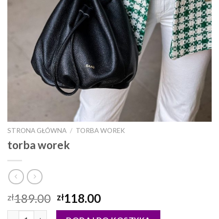
STRONA GŁÓWNA
/
TORBA WOREK
torba worek
189.00
118.00
zł
zł
ilość torba worek