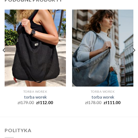
TORBA WOREK
TORBA WOREK
torba worek
torba worek
zł
179.00
zł
112.00
zł
178.00
zł
111.00
POLITYKA