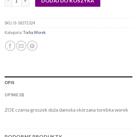
DODAJ DO KOSZYKA
SKU:
IS-58371324
Kategoria:
Torba Worek
OPIS
OPINIE (0)
ZOE czarna groszek duża damska skórzana torebka worek
PODOBNE PRODUKTY