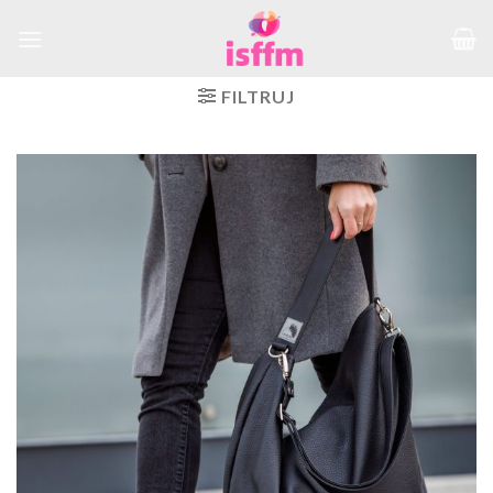
Skip
to
content
FILTRUJ