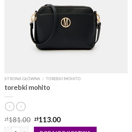
STRONA GŁÓWNA
/
TOREBKI MOHITO
torebki mohito
181.00
113.00
zł
zł
ilość torebki mohito