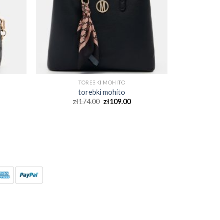
TOREBKI MOHITO
torebki mohito
zł
174.00
zł
109.00