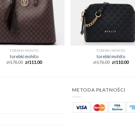
TOREBKI MOHITO
TOREBKI MOHITO
torebki mohito
torebki mohito
zł
178.00
zł
111.00
zł
176.00
zł
110.00
METODA PŁATNOŚCI