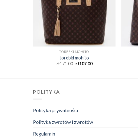
O
TOREBKI MOHITO
o
torebki mohito
00
zł
171.00
zł
107.00
POLITYKA
Polityka prywatności
Polityka zwrotów i zwrotów
Regulamin