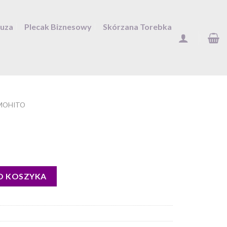
Duza
Plecak Biznesowy
Skórzana Torebka
MOHITO
O KOSZYKA