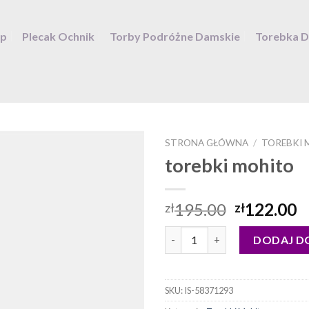
ep
Plecak Ochnik
Torby Podróżne Damskie
Torebka 
STRONA GŁÓWNA
/
TOREBKI 
torebki mohito
195.00
122.00
zł
zł
ilość torebki mohito
DODAJ D
SKU:
IS-58371293