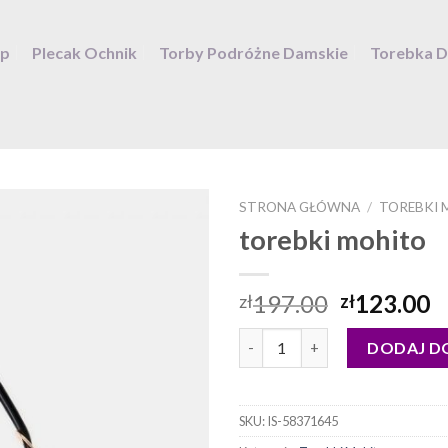
ep
Plecak Ochnik
Torby Podróżne Damskie
Torebka 
STRONA GŁÓWNA
/
TOREBKI 
torebki mohito
197.00
123.00
zł
zł
ilość torebki mohito
DODAJ D
SKU:
IS-58371645