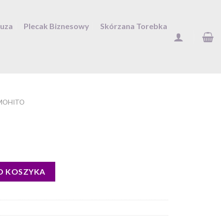
Duza
Plecak Biznesowy
Skórzana Torebka
MOHITO
O KOSZYKA