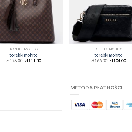
TOREBKI MOHITO
TOREBKI MOHITO
torebki mohito
torebki mohito
zł
178.00
zł
111.00
zł
166.00
zł
104.00
METODA PŁATNOŚCI