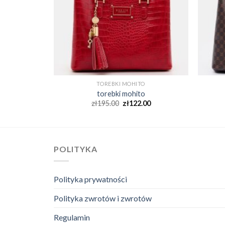
O
TOREBKI MOHITO
o
torebki mohito
00
zł
195.00
zł
122.00
POLITYKA
Polityka prywatności
Polityka zwrotów i zwrotów
Regulamin