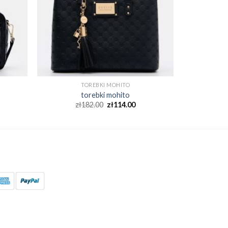
TOREBKI MOHITO
torebki mohito
zł
182.00
zł
114.00