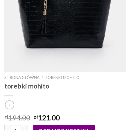
STRONA GŁÓWNA
/
TOREBKI MOHITO
torebki mohito
194.00
121.00
zł
zł
ilość torebki mohito