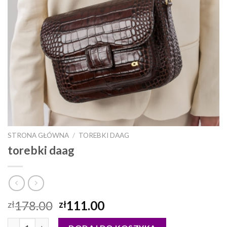
STRONA GŁÓWNA
/
TOREBKI DAAG
torebki daag
178.00
111.00
zł
zł
ilość torebki daag