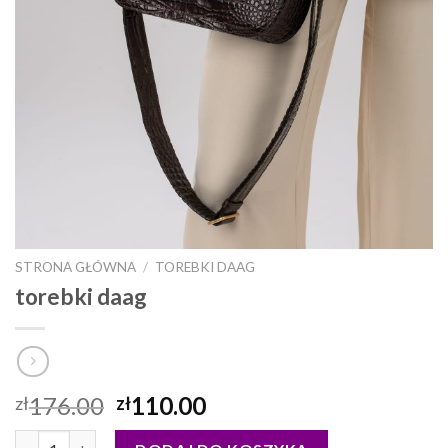
STRONA GŁÓWNA
/
TOREBKI DAAG
torebki daag
176.00
110.00
zł
zł
ilość torebki daag