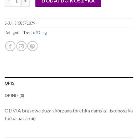
DODAJ DO KOSZYKA
SKU:
IS-58371879
Kategoria:
Torebki Daag
OPIS
OPINIE (0)
OLIVIA brązowa duża skórzana torebka damska listonoszka
torba na ramię