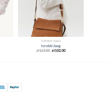
TOREBKI DAAG
torebki daag
zł
163.00
zł
102.00