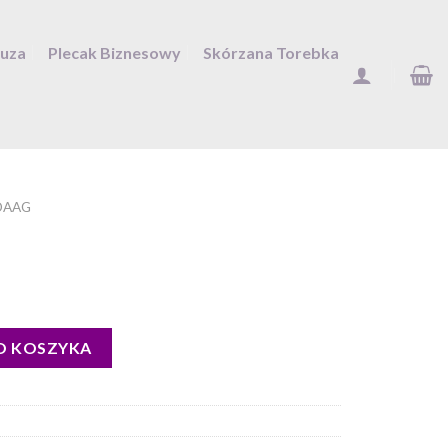
Duza
Plecak Biznesowy
Skórzana Torebka
DAAG
O KOSZYKA