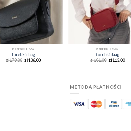
TOREBKI DAAG
TOREBKI DAAG
torebki daag
torebki daag
zł
170.00
zł
106.00
zł
181.00
zł
113.00
METODA PŁATNOŚCI