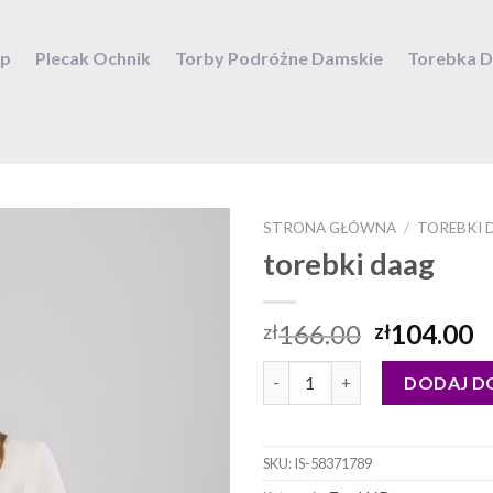
ep
Plecak Ochnik
Torby Podróżne Damskie
Torebka 
STRONA GŁÓWNA
/
TOREBKI 
torebki daag
166.00
104.00
zł
zł
ilość torebki daag
DODAJ D
SKU:
IS-58371789