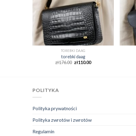
TOREBKI DAAG
torebki daag
00
zł
176.00
zł
110.00
POLITYKA
Polityka prywatności
Polityka zwrotów i zwrotów
Regulamin