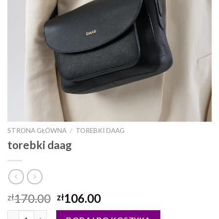
STRONA GŁÓWNA
/
TOREBKI DAAG
torebki daag
170.00
106.00
zł
zł
ilość torebki daag