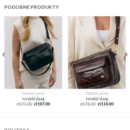
PODOBNE PRODUKTY
TOREBKI DAAG
TOREBKI DAAG
torebki daag
torebki daag
zł
171.00
zł
107.00
zł
176.00
zł
110.00
POLITYKA