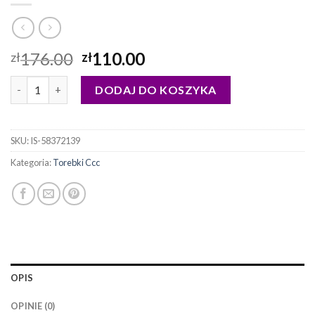
176.00
110.00
zł
zł
ilość torebki ccc
DODAJ DO KOSZYKA
SKU:
IS-58372139
Kategoria:
Torebki Ccc
OPIS
OPINIE (0)