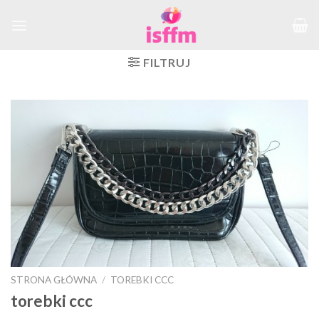
Skip
to
content
FILTRUJ
STRONA GŁÓWNA
/
TOREBKI CCC
torebki ccc