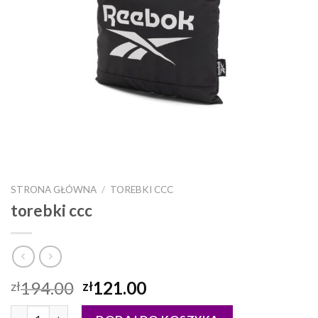
STRONA GŁÓWNA
/
TOREBKI CCC
torebki ccc
194.00
121.00
zł
zł
ilość torebki ccc