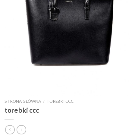
STRONA GŁÓWNA
/
TOREBKI CCC
torebki ccc