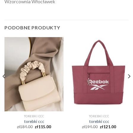
Wzorcownia Włocławek
PODOBNE PRODUKTY
TOREBKI CCC
TOREBKI CCC
torebki ccc
torebki ccc
zł
184.00
zł
115.00
zł
194.00
zł
121.00