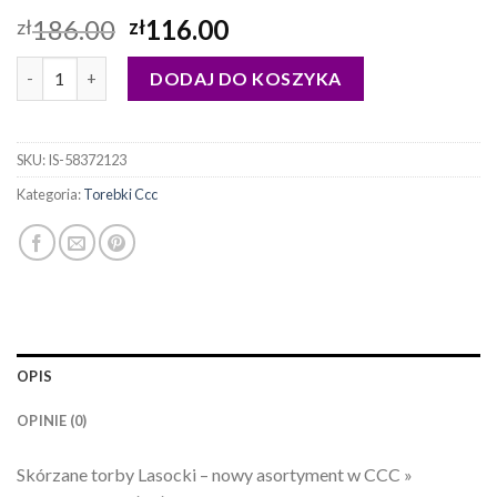
186.00
116.00
zł
zł
ilość torebki ccc
DODAJ DO KOSZYKA
SKU:
IS-58372123
Kategoria:
Torebki Ccc
OPIS
OPINIE (0)
Skórzane torby Lasocki – nowy asortyment w CCC »