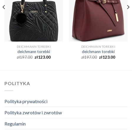
DEICHMANN TOREBKI
DEICHMANN TOREBKI
deichmann torebki
deichmann torebki
zł
197.00
zł
123.00
zł
197.00
zł
123.00
POLITYKA
Polityka prywatności
Polityka zwrotów i zwrotów
Regulamin