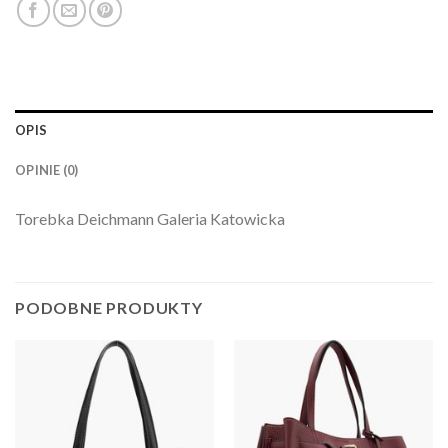
OPIS
OPINIE (0)
Torebka Deichmann Galeria Katowicka
PODOBNE PRODUKTY