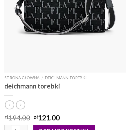
STRONA GŁÓWNA
/
DEICHMANN TOREBKI
deichmann torebki
194.00
121.00
zł
zł
ilość deichmann torebki