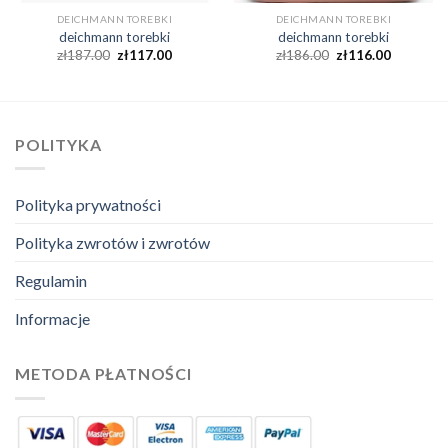
DEICHMANN TOREBKI
DEICHMANN TOREBKI
deichmann torebki
deichmann torebki
zł
187.00
zł
117.00
zł
186.00
zł
116.00
POLITYKA
Polityka prywatności
Polityka zwrotów i zwrotów
Regulamin
Informacje
METODA PŁATNOŚCI