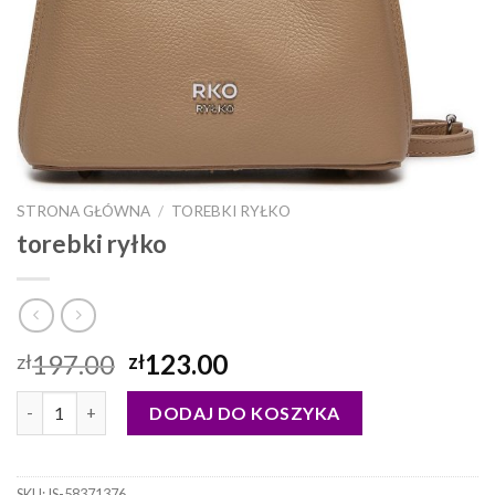
STRONA GŁÓWNA
/
TOREBKI RYŁKO
torebki ryłko
197.00
123.00
zł
zł
ilość torebki ryłko
DODAJ DO KOSZYKA
SKU:
IS-58371376