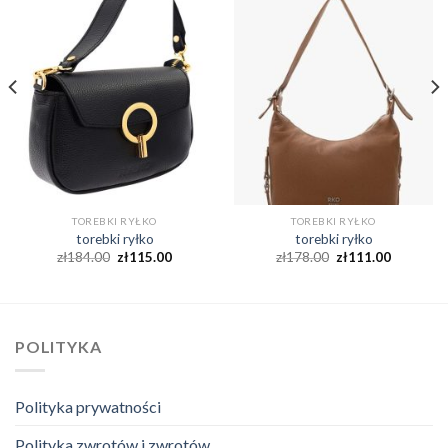
TOREBKI RYŁKO
TOREBKI RYŁKO
torebki ryłko
torebki ryłko
zł
184.00
zł
115.00
zł
178.00
zł
111.00
POLITYKA
Polityka prywatności
Polityka zwrotów i zwrotów