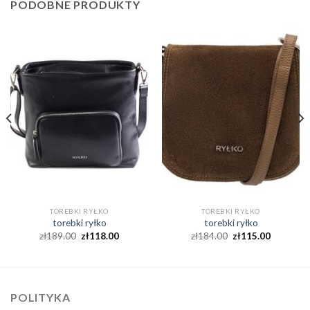
PODOBNE PRODUKTY
TOREBKI RYŁKO
TOREBKI RYŁKO
torebki ryłko
torebki ryłko
zł
189.00
zł
118.00
zł
184.00
zł
115.00
POLITYKA