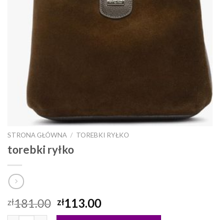
STRONA GŁÓWNA
/
TOREBKI RYŁKO
torebki ryłko
181.00
113.00
zł
zł