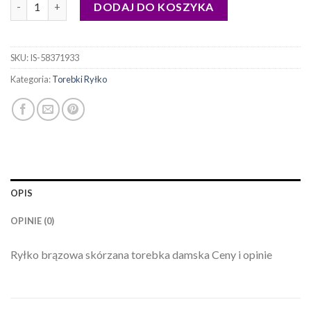
ilość torebki ryłko
DODAJ DO KOSZYKA
SKU:
IS-58371933
Kategoria:
Torebki Ryłko
OPIS
OPINIE (0)
Ryłko brązowa skórzana torebka damska Ceny i opinie