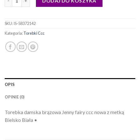
DODAJ DO KOSZYKA
SKU:
IS-58372142
Kategoria:
Torebki Ccc
OPIS
OPINIE (0)
Torebka damska brązowa Jenny fairy ccc nowa z metką
Bielsko Biała •