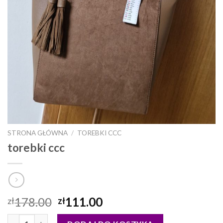
STRONA GŁÓWNA
/
TOREBKI CCC
torebki ccc
178.00
111.00
zł
zł
ilość torebki ccc