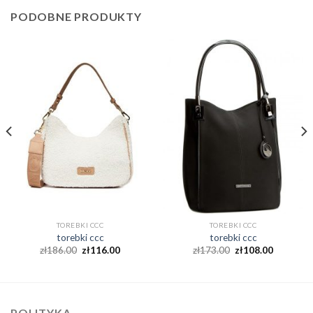
PODOBNE PRODUKTY
TOREBKI CCC
TOREBKI CCC
torebki ccc
torebki ccc
zł
186.00
zł
116.00
zł
173.00
zł
108.00
POLITYKA