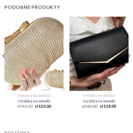
PODOBNE PRODUKTY
TOREBKA NA WESELE
TOREBKA NA WESELE
torebka na wesele
torebka na wesele
zł
192.00
zł
120.00
zł
182.00
zł
114.00
POLITYKA