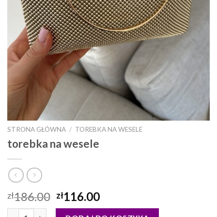
STRONA GŁÓWNA
/
TOREBKA NA WESELE
torebka na wesele
186.00
116.00
zł
zł
ilość torebka na wesele