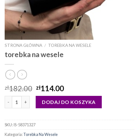
STRONA GŁÓWNA
/
TOREBKA NA WESELE
torebka na wesele
182.00
114.00
zł
zł
ilość torebka na wesele
DODAJ DO KOSZYKA
SKU:
IS-58371327
Kategoria:
Torebka Na Wesele