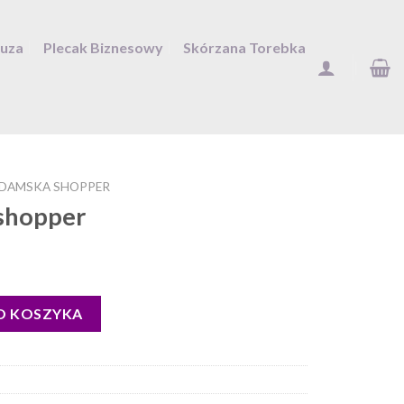
Duza
Plecak Biznesowy
Skórzana Torebka
 DAMSKA SHOPPER
shopper
O KOSZYKA