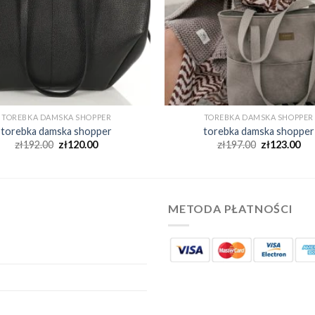
TOREBKA DAMSKA SHOPPER
TOREBKA DAMSKA SHOPPER
torebka damska shopper
torebka damska shopper
zł
192.00
zł
120.00
zł
197.00
zł
123.00
METODA PŁATNOŚCI