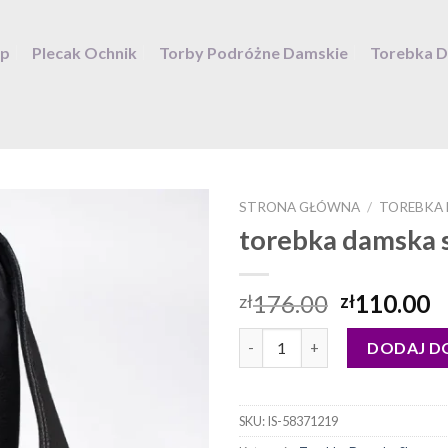
ep
Plecak Ochnik
Torby Podróżne Damskie
Torebka 
STRONA GŁÓWNA
/
TOREBKA
torebka damska 
176.00
110.00
zł
zł
ilość torebka damska shopper
DODAJ D
SKU:
IS-58371219