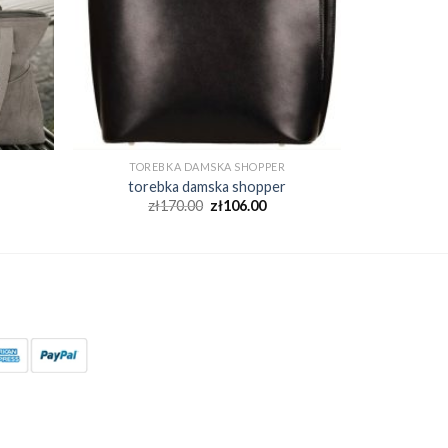
TOREBKA DAMSKA SHOPPER
torebka damska shopper
zł
170.00
zł
106.00