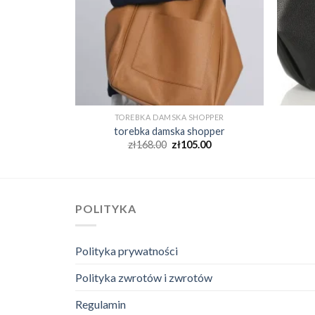
OPPER
TOREBKA DAMSKA SHOPPER
opper
torebka damska shopper
00
zł
168.00
zł
105.00
POLITYKA
Polityka prywatności
Polityka zwrotów i zwrotów
Regulamin