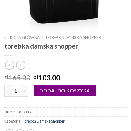
STRONA GŁÓWNA
/
TOREBKA DAMSKA SHOPPER
torebka damska shopper
165.00
103.00
zł
zł
ilość torebka damska shopper
DODAJ DO KOSZYKA
SKU:
IS-58371128
Kategoria:
Torebka Damska Shopper