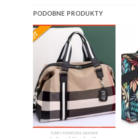
PODOBNE PRODUKTY
MSKIE
TORBY PODRÓŻNE DAMSKIE