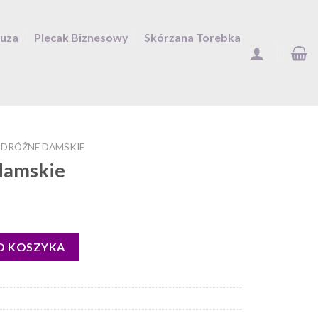
Duza
Plecak Biznesowy
Skórzana Torebka
DRÓŻNE DAMSKIE
damskie
O KOSZYKA