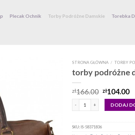
ep
Plecak Ochnik
Torby Podróżne Damskie
Torebka 
STRONA GŁÓWNA
/
TORBY PO
torby podróżne 
166.00
104.00
zł
zł
ilość torby podróżne damskie
DODAJ D
SKU:
IS-58371836