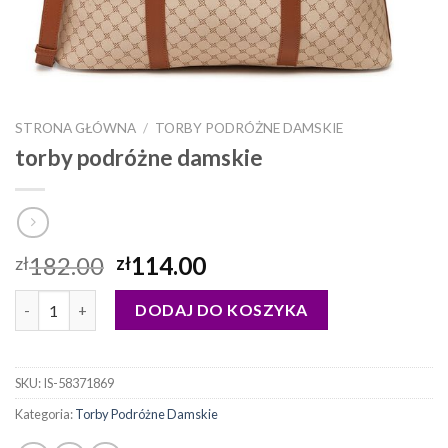
STRONA GŁÓWNA
/
TORBY PODRÓŻNE DAMSKIE
torby podróżne damskie
182.00
114.00
zł
zł
ilość torby podróżne damskie
DODAJ DO KOSZYKA
SKU:
IS-58371869
Kategoria:
Torby Podróżne Damskie