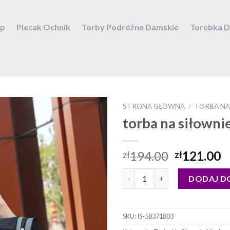
ep
Plecak Ochnik
Torby Podróżne Damskie
Torebka 
STRONA GŁÓWNA
/
TORBA NA
torba na siłowni
194.00
121.00
zł
zł
ilość torba na siłownie męska
DODAJ D
SKU:
IS-58371803