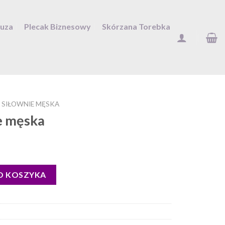
Duza
Plecak Biznesowy
Skórzana Torebka
 SIŁOWNIE MĘSKA
e męska
O KOSZYKA