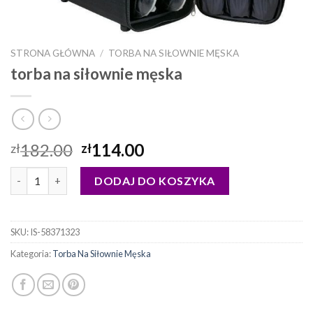
STRONA GŁÓWNA
/
TORBA NA SIŁOWNIE MĘSKA
torba na siłownie męska
182.00
114.00
zł
zł
ilość torba na siłownie męska
DODAJ DO KOSZYKA
SKU:
IS-58371323
Kategoria:
Torba Na Siłownie Męska