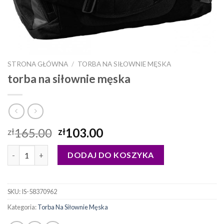
STRONA GŁÓWNA
/
TORBA NA SIŁOWNIE MĘSKA
torba na siłownie męska
165.00
103.00
zł
zł
ilość torba na siłownie męska
DODAJ DO KOSZYKA
SKU:
IS-58370962
Kategoria:
Torba Na Siłownie Męska