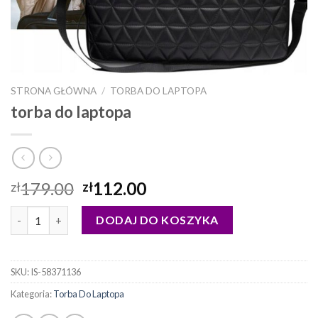
STRONA GŁÓWNA
/
TORBA DO LAPTOPA
torba do laptopa
179.00
112.00
zł
zł
ilość torba do laptopa
DODAJ DO KOSZYKA
SKU:
IS-58371136
Kategoria:
Torba Do Laptopa