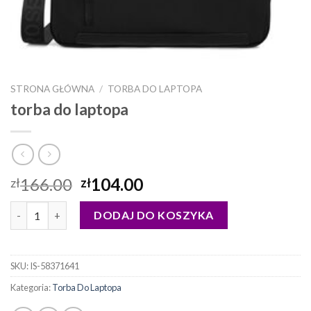
STRONA GŁÓWNA
/
TORBA DO LAPTOPA
torba do laptopa
166.00
104.00
zł
zł
ilość torba do laptopa
DODAJ DO KOSZYKA
SKU:
IS-58371641
Kategoria:
Torba Do Laptopa