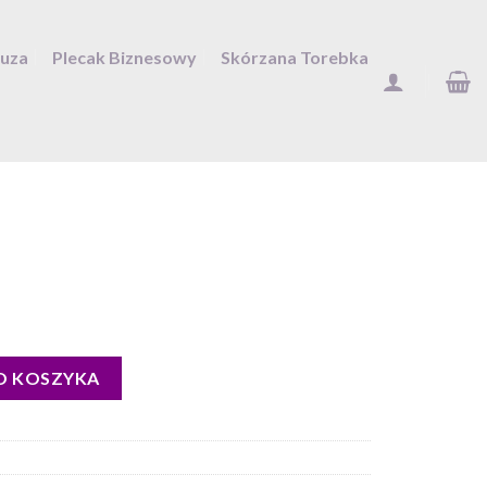
Duza
Plecak Biznesowy
Skórzana Torebka
O KOSZYKA