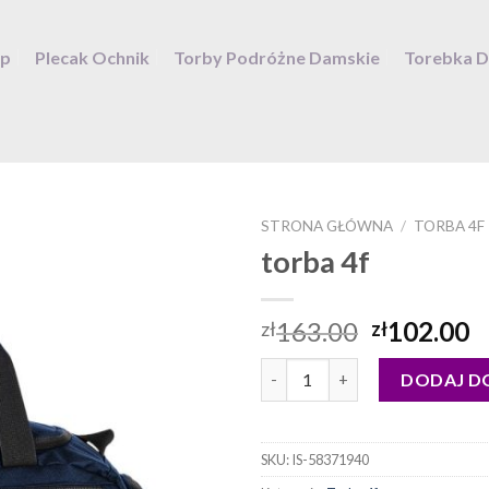
ep
Plecak Ochnik
Torby Podróżne Damskie
Torebka 
STRONA GŁÓWNA
/
TORBA 4F
torba 4f
163.00
102.00
zł
zł
ilość torba 4f
DODAJ D
SKU:
IS-58371940