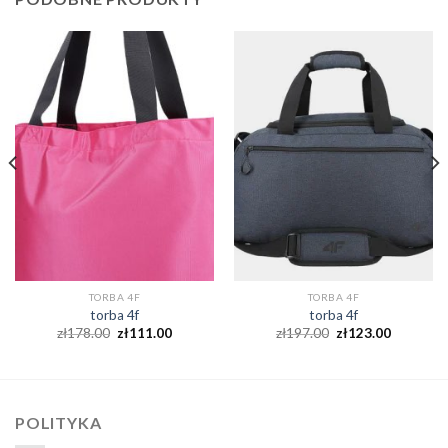
TORBA 4F
TORBA 4F
torba 4f
torba 4f
zł
178.00
zł
111.00
zł
197.00
zł
123.00
POLITYKA