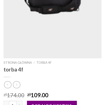
STRONA GŁÓWNA
/
TORBA 4F
torba 4f
174.00
109.00
zł
zł
ilość torba 4f