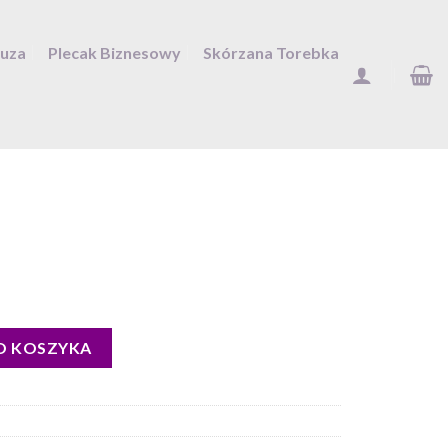
Duza
Plecak Biznesowy
Skórzana Torebka
O KOSZYKA