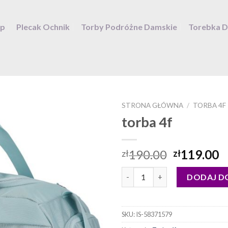
ep
Plecak Ochnik
Torby Podróżne Damskie
Torebka 
STRONA GŁÓWNA
/
TORBA 4F
torba 4f
190.00
119.00
zł
zł
ilość torba 4f
DODAJ D
SKU:
IS-58371579