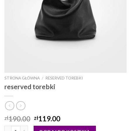
STRONA GŁÓWNA
/
RESERVED TOREBKI
reserved torebki
190.00
119.00
zł
zł
ilość reserved torebki