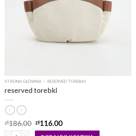
STRONA GŁÓWNA
/
RESERVED TOREBKI
reserved torebki
186.00
116.00
zł
zł
ilość reserved torebki