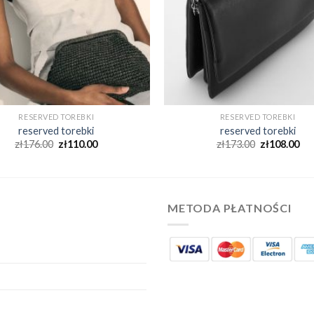
RESERVED TOREBKI
RESERVED TOREBKI
reserved torebki
reserved torebki
zł
176.00
zł
110.00
zł
173.00
zł
108.00
METODA PŁATNOŚCI