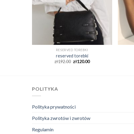
KI
RESERVED TOREBKI
ki
reserved torebki
00
zł
192.00
zł
120.00
POLITYKA
Polityka prywatności
Polityka zwrotów i zwrotów
Regulamin