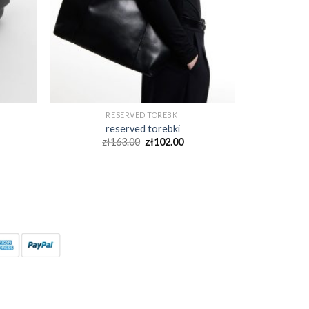
RESERVED TOREBKI
reserved torebki
zł
163.00
zł
102.00