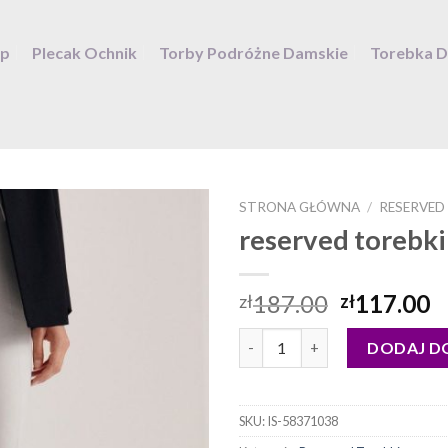
ep
Plecak Ochnik
Torby Podróżne Damskie
Torebka 
STRONA GŁÓWNA
/
RESERVED
reserved torebki
187.00
117.00
zł
zł
ilość reserved torebki
DODAJ D
SKU:
IS-58371038