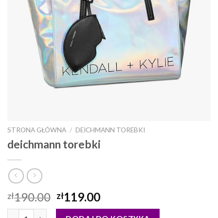
STRONA GŁÓWNA
/
DEICHMANN TOREBKI
deichmann torebki
190.00
119.00
zł
zł
ilość deichmann torebki