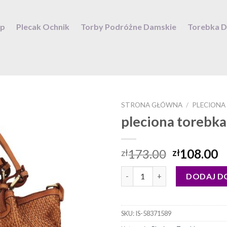
ep
Plecak Ochnik
Torby Podróżne Damskie
Torebka 
STRONA GŁÓWNA
/
PLECIONA
pleciona torebka
173.00
108.00
zł
zł
ilość pleciona torebka
DODAJ D
SKU:
IS-58371589