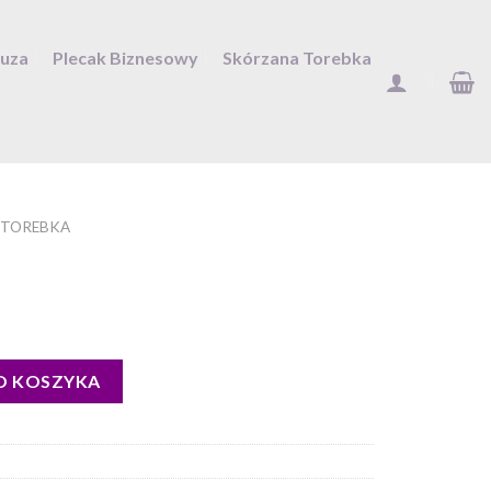
Duza
Plecak Biznesowy
Skórzana Torebka
 TOREBKA
O KOSZYKA