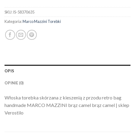
SKU:
IS-58370635
Kategoria:
Marco Mazzini Torebki
OPIS
OPINIE (0)
Włoska torebka skórzana z kieszenią z przodu retro bag
handmade MARCO MAZZINI brąz camel brąz camel | sklep
Verostilo