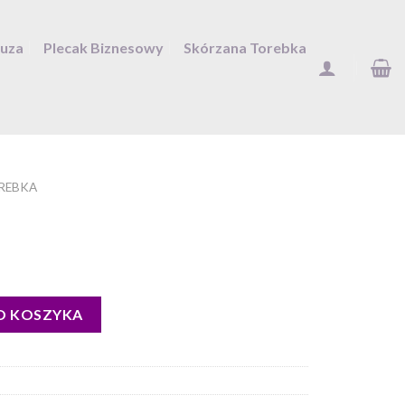
Duza
Plecak Biznesowy
Skórzana Torebka
REBKA
O KOSZYKA