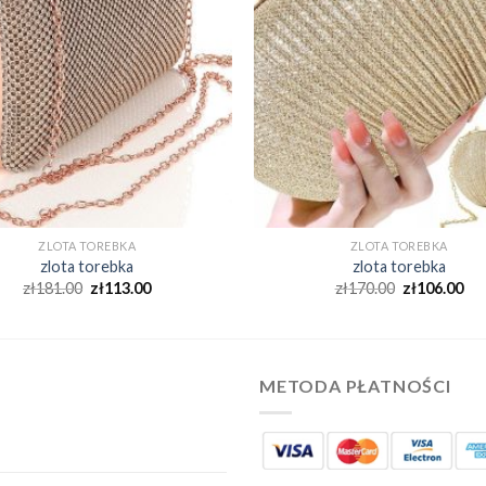
ZLOTA TOREBKA
ZLOTA TOREBKA
zlota torebka
zlota torebka
zł
181.00
zł
113.00
zł
170.00
zł
106.00
METODA PŁATNOŚCI