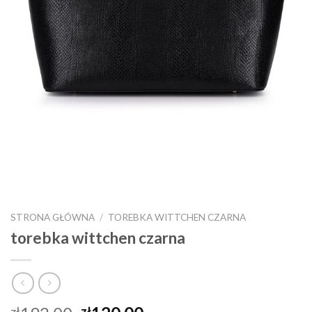
STRONA GŁÓWNA
/
TOREBKA WITTCHEN CZARNA
torebka wittchen czarna
zł
zł