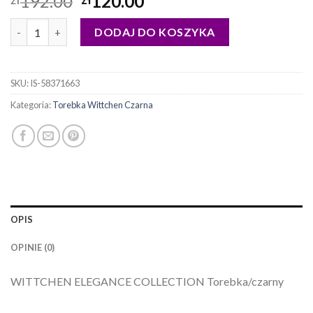
192.00
120.00
ilość torebka wittchen czarna
DODAJ DO KOSZYKA
SKU:
IS-58371663
Kategoria:
Torebka Wittchen Czarna
OPIS
OPINIE (0)
WITTCHEN ELEGANCE COLLECTION Torebka/czarny